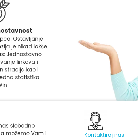
nostavnost
pca: Ostavljanje
zija je nikad lakše.
as: Jednostavno
anje linkova i
istracija kao i
edna statistika.
Win
 nas slobodno
grada možemo Vam i
Kontaktiraj nas