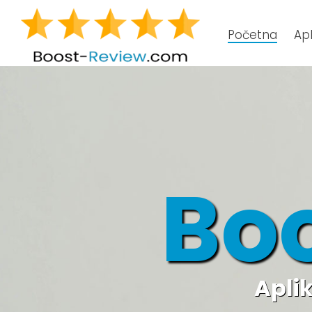
Početna
Apl
Bo
Aplik