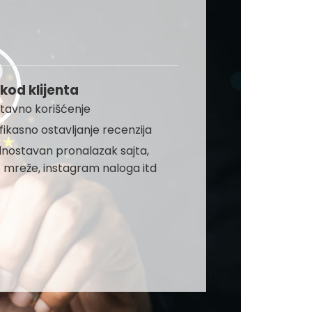
 kod klijenta
tavno korišćenje
efikasno ostavljanje recenzija
ednostavan pronalazak sajta,
 mreže, instagram naloga itd