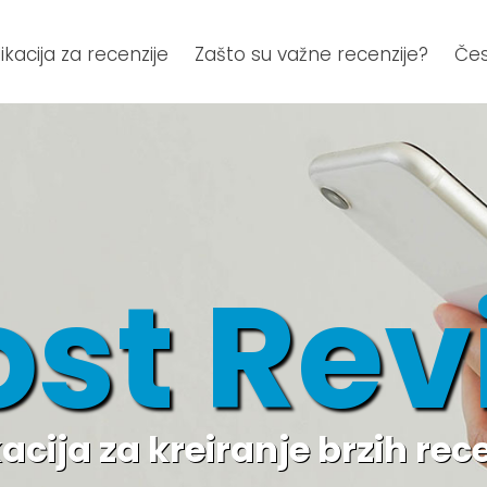
ikacija za recenzije
Zašto su važne recenzije?
Čes
ost Rev
acija za kreiranje brzih rec