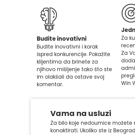
Jed
Za ku
Budite inovativni
recen
Budite inovativni i korak
Za V
ispred konkurencije. Pokažite
dodav
klijentima da brinete za
admin
njihovo mišljenje tako što ste
pregl
im olakšali da ostave svoj
Win 
komentar.
Vama na usluzi
Za bilo koje nedoumice možete
konaktirati. Ukoliko ste iz Beo