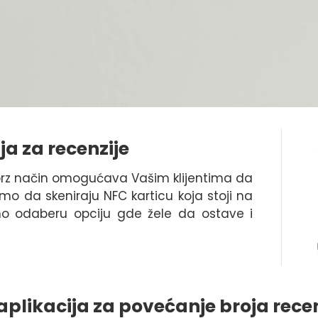
ja za recenzije
brz način omogućava Vašim klijentima da
mo da skeniraju NFC karticu koja stoji na
o odaberu opciju gde žele da ostave i
aplikacija za povećanje broja rece