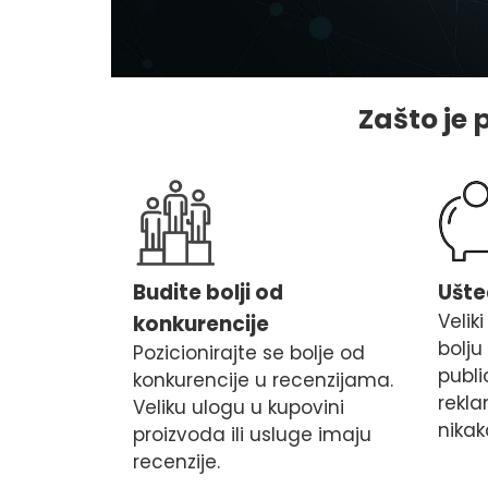
Zašto je
Budite bolji od
Ušte
Velik
konkurencije
bolju
Pozicionirajte se bolje od
publi
konkurencije u recenzijama.
rekl
Veliku ulogu u kupovini
nika
proizvoda ili usluge imaju
recenzije.