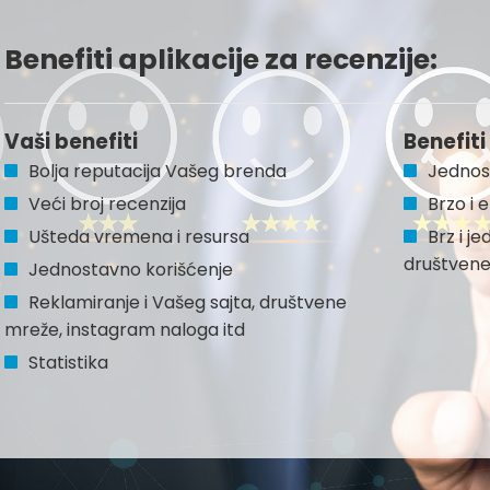
Benefiti aplikacije za recenzije:
Vaši benefiti
Benefiti
Bolja reputacija Vašeg brenda
Jednos
Veći broj recenzija
Brzo i 
Ušteda vremena i resursa
Brz i j
društvene
Jednostavno korišćenje
Reklamiranje i Vašeg sajta, društvene
mreže, instagram naloga itd
Statistika