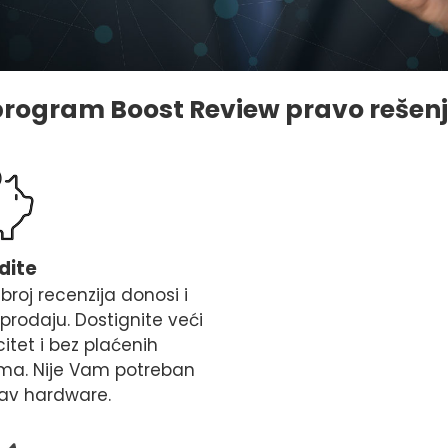
 program Boost Review pravo rešenj
dite
i broj recenzija donosi i
 prodaju. Dostignite veći
citet i bez plaćenih
ama. Nije Vam potreban
kav hardware.