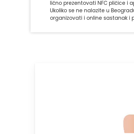
lično prezentovati NFC pličice i ap
Ukoliko se ne nalazite u Beogr
organizovati i online sastanak i 